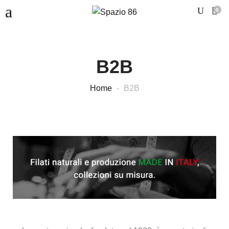
0
B2B
Home
B2B